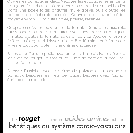
Ouvrez les poireaux en deux. Nettoyez-les et coupez les en petits
tronçons. Epluchez les échalotes et coupez-les en petits dés.
Dans une poêle faites chauffer l’huile d’olive, puis ajoutez les
poireaux et les échalotes ciselées. Couvrez et laissez cuire à feu
moyen environ 30 minutes. Salez, poivrez, réservez.
Coupez en dés les poivrons et la tomate. Dans une casserole,
faites fondre le beurre et faire revenir les poivrons quelques
minutes, ajoutez la tomate, salez et poivrez. Ajoutez la crème
fraîche, mélangez et laissez mijoter 5 à 10 minutes à feu doux.
Mixez le tout pour obtenir une crème onctueuse.
Faites chauffer une poêle avec un peu d’huile d’olive et déposez
les filets de rouget. Laissez cuire 3 mn de côté de la peau et 1
mn de l’autre côté.
Dressez l’assiette avec la crème de poivron et la fondue de
poireaux. Déposez les filets de rouget. Décorez avec l’oignon
émincé et la roquette.
rouget
acides aminés
Le
est riche en
qui sont
bénéfiques au système cardio-vasculaire