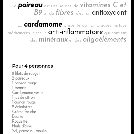
poireau
vitamines C et
Le
est une source de
B9
fibres
antioxydant
et de
, c’est un
cardamome
La
présente de nombreuses vertues
anti-inflammatoire
médicinales, c’est un
qui contient
minéraux
oligoéléments
des
et des
Pour 4 personnes
8 filets de rouget
2 poireaux
1 poivron rouge
1 tomate
Cardamome verte
1 jus de citron
1 oignon rouge
2 échalottes
Crème fraiche
Beurre
Roquette
Huile d’olive
Sel, poivre du moulin