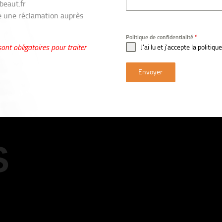
beaut.fr
re une réclamation auprès
Politique de confidentialité
*
nt obligatoires pour traiter
J'ai lu et j'accepte la politiq
Envoyer
S