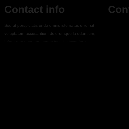
Contact info
Con
Sed ut perspiciatis unde omnis iste natus error sit
voluptatem accusantium doloremque la udantium,
totam rem aperiam, eaque ipsa illo inventore.
THE COMPANY NAME INC.
9870 St Vincent Place, Glasgow, DC 45 Fr 45.
Telephone: +1 800 603 6035
FAX: +1 800 889 9898
E-mail: mail@demolink.org
Subscribe to our newsletter
The best of Financial Bureau materials, delivered weekly.