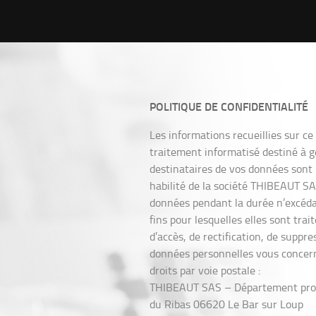
POLITIQUE DE CONFIDENTIALITÉ
Les informations recueillies sur ce 
traitement informatisé destiné à 
destinataires de vos données sont
habilité de la société THIBEAUT S
données pendant la durée n’excéda
fins pour lesquelles elles sont trai
d’accès, de rectification, de suppre
données personnelles vous concern
droits par voie postale :
THIBEAUT SAS – Département prote
du Ribas 06620 Le Bar sur Loup