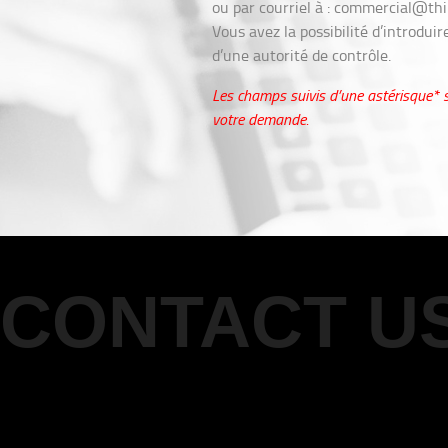
ou par courriel à : commercial@thi
Vous avez la possibilité d’introdui
d’une autorité de contrôle.
Les champs suivis d’une astérisque* so
votre demande.
CONTACT U