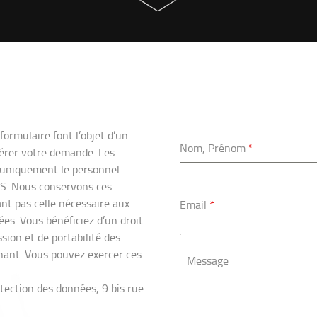
formulaire font l’objet d’un
Nom, Prénom
*
gérer votre demande. Les
 uniquement le personnel
AS. Nous conservons ces
nt pas celle nécessaire aux
Email
*
tées. Vous bénéficiez d’un droit
ssion et de portabilité des
ant. Vous pouvez exercer ces
Message
ction des données, 9 bis rue