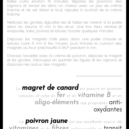
faites cuire environ 15 minutes. Séparez les poivrons des
oignons et versez les dans un mixeur avec un peu de crème
fraiche et de sel. Mixez le tout, rajoutez à souhait de la crème
fraiche.
Nettoyez les girolles, égouttez-les et faites-les revenir à la poêle
dans du beurre, 10 mn à feu doux. Une fois l’eau rendue et
évaporée, salez, poivrez et laissez rissoler quelques minutes.
Déposez les magrets côté peau dans une poêle chaude et
laissez cuire 6 mn à feu moyen, puis finissez la cuisson des
magrets au four préchauffé à 180° pendant 6 mn.
Dressez l’assiette avec la crème de poivron, déposez le magret
et les girolles. Découpez en quartier les figues et les oignons et
disposez-les autour des magrets.
magret de canard
Le
est pauvre en graisses
fer
vitamine B
saturées et riche en
et en
et en
oligo-éléments
anti-
aux propriétés
oxydantes
poivron jaune
Le
est une excellente source de
vitamines
fibres
transit