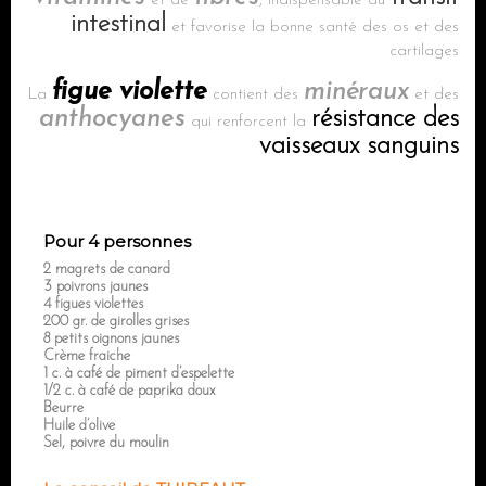
et de
, indispensable au
intestinal
et favorise la bonne santé des os et des
cartilages
figue violette
minéraux
La
contient des
et des
anthocyanes
résistance des
qui renforcent la
vaisseaux sanguins
Pour 4 personnes
2 magrets de canard
3 poivrons jaunes
4 figues violettes
200 gr. de girolles grises
8 petits oignons jaunes
Crème fraiche
1 c. à café de piment d’espelette
1/2 c. à café de paprika doux
Beurre
Huile d’olive
Sel, poivre du moulin