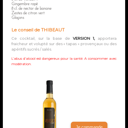
Gingembre rapé
8 cl. de nectar de banane
Zestes de citron vert
Glaçons
Le conseil de THIBEAUT
Ce cocktail, sur la base de
VERSION 1,
apportera
fraicheur et volupté sur des « tapas » provençaux ou des
apéritifs sucrés / salés.
L’abus d’alcool est dangereux pour la santé. A consommer avec
modération.
Je commande