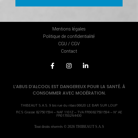
Mentions légales
Politique de confidentialité
CGU / CGV
Contact
L’ABUS D’ALCOOL EST DANGEREUX POUR LA SANTÉ. À
CONSOMMER AVEC MODÉRATION.
THIBEAUT S.A.S. 9 bis rue du ribas 06620 LE BAR SUR LOUP
RCS Grasse 827501594 – NAF 1101Z – TVA FR90827501594 – N° AE
FR017002N4430
Tout droits réservés © 2026 THIBEAUT S.A.S