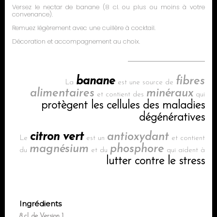
Versez le nectar de banane (8 cl. ou plus ou moins à votre
convenance).
Remuez légèrement avec une cuillère à cocktail.
Décoration et accompagnement au choix.
banane
fibres
La
est une source de
alimentaires
minéraux
et contient des
qui
protègent les cellules des maladies
dégénératives
citron vert
antioxydant
Le
est un
et contient
magnésium
phosphore
du
et du
qui aident à
lutter contre le stress
Ingrédients
8 cl. de Version 1